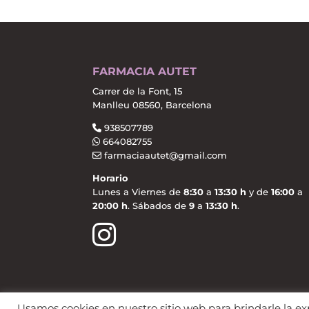
FARMACIA AUTET
Carrer de la Font, 15
Manlleu 08560, Barcelona
938507789
664082755
farmaciaautet@gmail.com
Horario
Lunes a Viernes de
8:30
a
13:30 h
y de
16:00
a
20:00 h
. Sábados de
9
a
13:30 h
.
Usamos cookies en nuestro sitio web para brindarle la ex