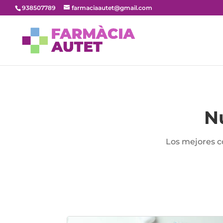
938507789
farmaciaautet@gmail.com
N
Los mejores c