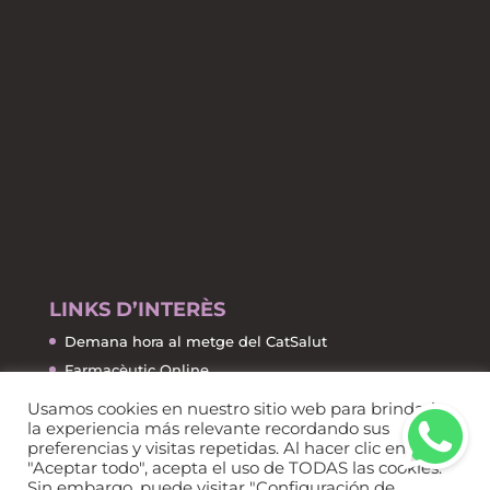
LINKS D’INTERÈS
Demana hora al metge del CatSalut
Farmacèutic Online
La Salut de la A a la Z
Usamos cookies en nuestro sitio web para brindarle
la experiencia más relevante recordando sus
Farmàcies de Guàrdia
preferencias y visitas repetidas. Al hacer clic en
"Aceptar todo", acepta el uso de TODAS las cookies.
Sin embargo, puede visitar "Configuración de