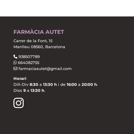
FARMÀCIA AUTET
Carrer de la Font, 15
Manlleu 08560, Barcelona
938507789
664082755
farmaciaautet@gmail.com
Horari
Dill-Div
8:30
a
13:30 h
i de
16:00
a
20:00 h
.
Diss
9
a
13:30 h
.