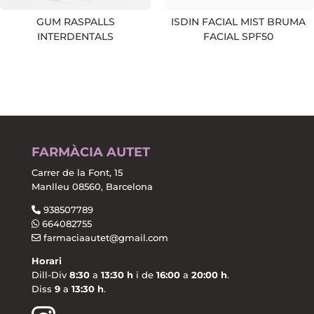
GUM RASPALLS
ISDIN FACIAL MIST BRUMA
INTERDENTALS
FACIAL SPF50
FARMÀCIA AUTET
Carrer de la Font, 15
Manlleu 08560, Barcelona
938507789
664082755
farmaciaautet@gmail.com
Horari
Dill-Div
8:30
a
13:30 h
i de
16:00
a
20:00 h
.
Diss
9
a
13:30 h
.