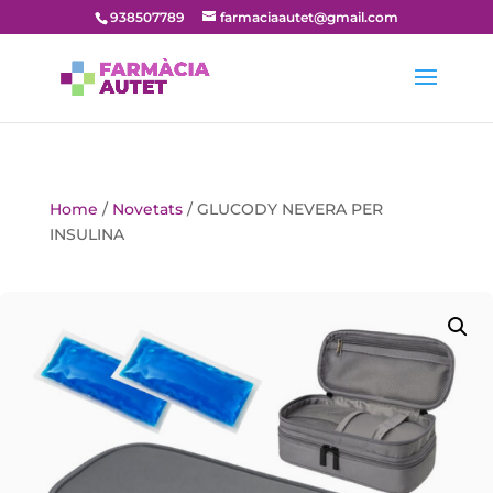
938507789
farmaciaautet@gmail.com
Home
/
Novetats
/ GLUCODY NEVERA PER
INSULINA