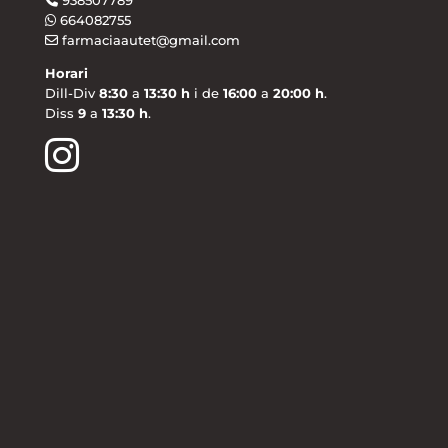
938507789
664082755
farmaciaautet@gmail.com
Horari
Dill-Div
8:30
a
13:30 h
i de
16:00
a
20:00 h
.
Diss
9
a
13:30 h
.