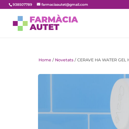
938507789
farmaciaautet@gmail.com
Home
/
Novetats
/ CERAVE HA WATER GEL 