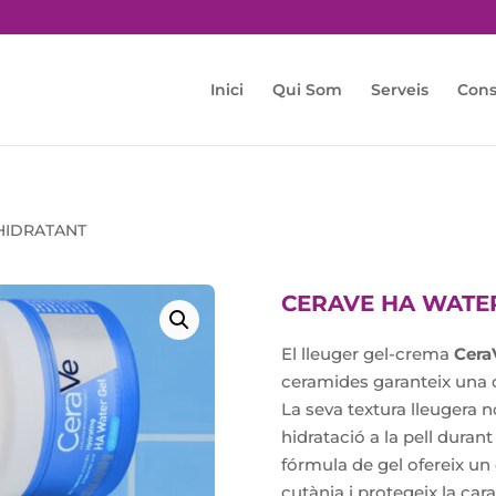
Inici
Qui Som
Serveis
Cons
HIDRATANT
CERAVE HA WATE
El lleuger gel-crema
Cera
ceramides garanteix una c
La seva textura lleugera no
hidratació a la pell duran
fórmula de gel ofereix un 
cutània i protegeix la cara