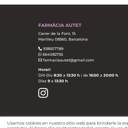
FARMÀCIA AUTET
Carrer de la Font, 15
Manlleu 08560, Barcelona
938507789
664082755
farmaciaautet@gmail.com
Horari
Dill-Div
8:30
a
13:30 h
i de
16:00
a
20:00 h
.
Diss
9
a
13:30 h
.
Usamos cookies en nuestro sitio web para brindarle la ex
Política de privacitat
Política de Cooki