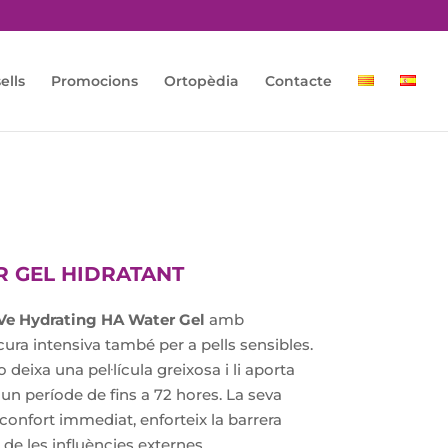
ells
Promocions
Ortopèdia
Contacte
R GEL HIDRATANT
Ve Hydrating HA Water Gel
amb
ura intensiva també per a pells sensibles.
 deixa una pel·lícula greixosa i li aporta
t un període de fins a 72 hores. La seva
confort immediat, enforteix la barrera
 de les influències externes.