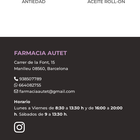
ANTIEDAD
ACEITE ROLL-ON
FARMACIA AUTET
Carrer de la Font, 15
Manlleu 08560, Barcelona
938507789
664082755
farmaciaautet@gmail.com
Horario
Lunes a Viernes de
8:30
a
13:30 h
y de
16:00
a
20:00
h
. Sábados de
9
a
13:30 h
.