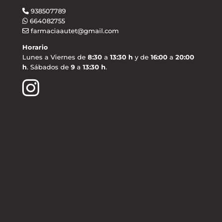
938507789
664082755
farmaciaautet@gmail.com
Horario
Lunes a Viernes de
8:30
a
13:30 h
y de
16:00
a
20:00
h
. Sábados de
9
a
13:30 h
.