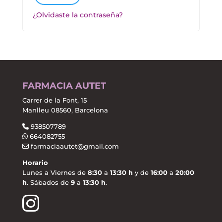
¿Olvidaste la contraseña?
FARMACIA AUTET
Carrer de la Font, 15
Manlleu 08560, Barcelona
938507789
664082755
farmaciaautet@gmail.com
Horario
Lunes a Viernes de
8:30
a
13:30 h
y de
16:00
a
20:00
h
. Sábados de
9
a
13:30 h
.