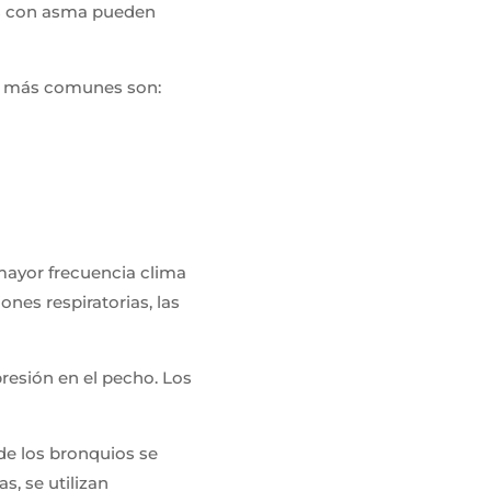
as con asma pueden
s más comunes son:
ayor frecuencia clima
iones respiratorias, las
presión en el pecho. Los
 de los bronquios se
s, se utilizan