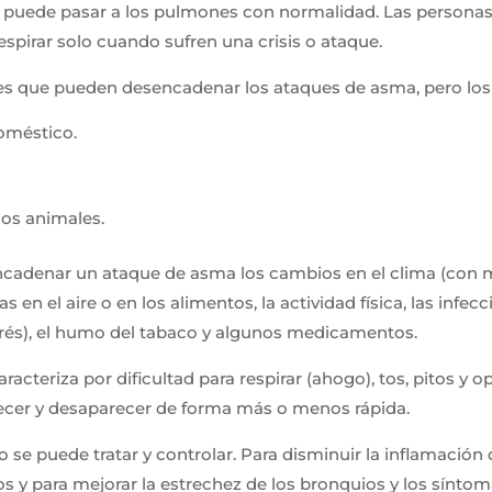
no puede pasar a los pulmones con normalidad. Las person
spirar solo cuando sufren una crisis o ataque.
es que pueden desencadenar los ataques de asma, pero lo
oméstico.
 los animales.
adenar un ataque de asma los cambios en el clima (con m
s en el aire o en los alimentos, la actividad física, las infecc
rés), el humo del tabaco y algunos medicamentos.
acteriza por dificultad para respirar (ahogo), tos, pitos y o
cer y desaparecer de forma más o menos rápida.
o se puede tratar y controlar. Para disminuir la inflamación
os y para mejorar la estrechez de los bronquios y los síntoma