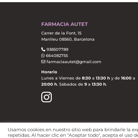
FARMACIA AUTET
Carrer de la Font, 15
Manlleu 08560, Barcelona
938507789
664082755
farmaciaautet@gmail.com
Horario
Lunes a Viernes de
8:30
a
13:30 h
y de
16:00
a
20:00 h
. Sábados de
9
a
13:30 h
.
Usamos cookies en nuestro sitio web para brindarle la ex
Política de Privacidad
Política de Coo
repetidas. Al hacer clic en "Aceptar todo", acepta el uso