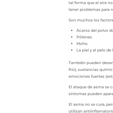
tal forma que el aire 
tener problemas para re
Son muchos los factor
Ácaros del polvo d
Pólenes.
Moho.
La piel y el pelo de
También pueden desenc
frío), sustancias química
emociones fuertes (est
El ataque de asma se car
síntomas pueden apare
El asma no se cura, per
utilizan antiinflamatori