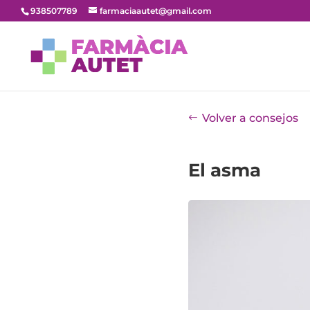
938507789
farmaciaautet@gmail.com
Volver a consejos
El asma