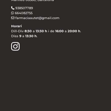
938507789
664082755
farmaciaautet@gmail.com
Horari
Dill-Div
8:30
a
13:30 h
i de
16:00
a
20:00 h
.
Diss
9
a
13:30 h
.