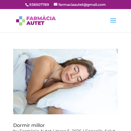
938507789
farmaciaautet@gmail.com
Dormir millor
by
Farmàcia Autet
|
març 5, 2026
|
Consells
,
Salut