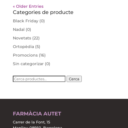
« Older Entries
Categories de producte
Black Friday
(0)
Nadal
(0)
Novetats
(22)
Ortopèdia
(5)
Promocions
(16)
Sin categorizar
(0)
Cerca:
Cerca
FARMÀCIA AUTET
Carrer de la Font, 15
Manlleu 08560, Barcelona